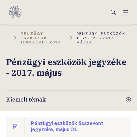
Főmenü
Keresés
Men
Magyar
Nemzeti
Bank
AKTUÁLIS
PÉNZÜGYI
PÉNZÜGYI ESZKÖZÖK
OLDAL:
...
ESZKÖZÖK
JEGYZÉKE - 2017.
JEGYZÉKE - 2017
MÁJUS
Pénzügyi eszközök jegyzéke
- 2017. május
Kiemelt témák
Pénzügyi eszközök összevont
jegyzéke, május 31.