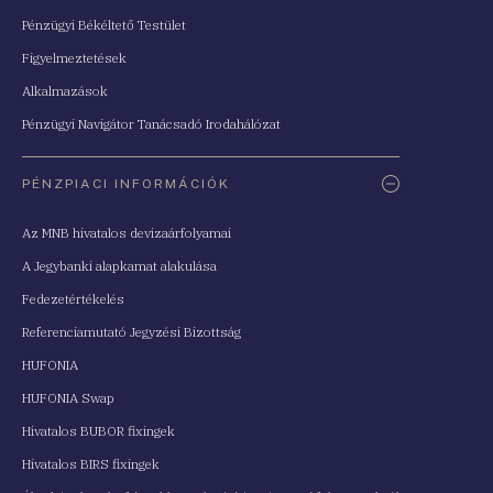
Pénzügyi Békéltető Testület
Figyelmeztetések
Alkalmazások
Pénzügyi Navigátor Tanácsadó Irodahálózat
PÉNZPIACI INFORMÁCIÓK
Az MNB hivatalos devizaárfolyamai
A Jegybanki alapkamat alakulása
Fedezetértékelés
Referenciamutató Jegyzési Bizottság
HUFONIA
HUFONIA Swap
Hivatalos BUBOR fixingek
Hivatalos BIRS fixingek