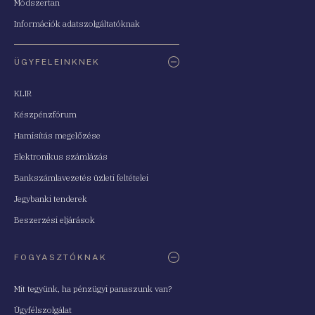
Módszertan
Információk adatszolgáltatóknak
ÜGYFELEINKNEK
KLIR
Készpénzfórum
Hamisítás megelőzése
Elektronikus számlázás
Bankszámlavezetés üzleti feltételei
Jegybanki tenderek
Beszerzési eljárások
FOGYASZTÓKNAK
Mit tegyünk, ha pénzügyi panaszunk van?
Ügyfélszolgálat