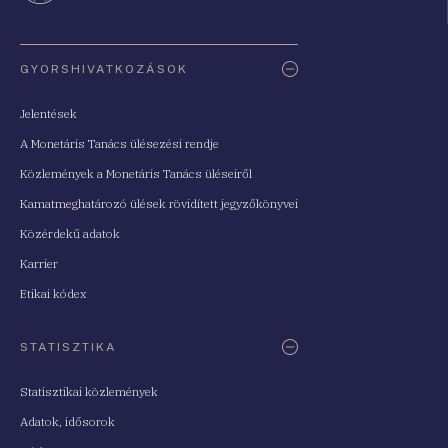
Oldaltérkép
GYORSHIVATKOZÁSOK
Jelentések
A Monetáris Tanács ülésezési rendje
Közlemények a Monetáris Tanács üléseiről
Kamatmeghatározó ülések rövidített jegyzőkönyvei
Közérdekű adatok
Karrier
Etikai kódex
STATISZTIKA
Statisztikai közlemények
Adatok, idősorok