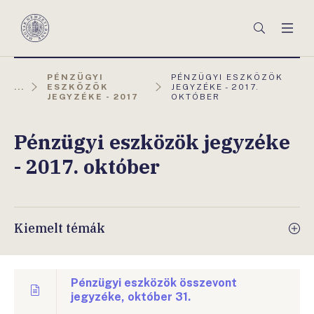
Főmenü
Keresés
Men
Magyar
Nemzeti
Bank
AKTUÁLIS
PÉNZÜGYI
PÉNZÜGYI ESZKÖZÖK
OLDAL:
...
ESZKÖZÖK
JEGYZÉKE - 2017.
JEGYZÉKE - 2017
OKTÓBER
Pénzügyi eszközök jegyzéke
- 2017. október
Kiemelt témák
Pénzügyi eszközök összevont
jegyzéke, október 31.