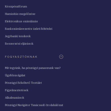
Készpénzfórum
Hamisítás megelőzése
Elektronikus számlázás
Bankszámlavezetés üzleti feltételei
Jegybanki tenderek
Beszerzési eljárások
FOGYASZTÓKNAK
Mit tegyünk, ha pénzügyi panaszunk van?
Ügyfélszolgálat
Pénzügyi Békéltető Testület
Figyelmeztetések
Alkalmazások
Pénzügyi Navigátor Tanácsadó Irodahálózat