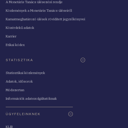
A Monetáris Tanács ülésezési rendje
Közlemények a Monetáris Tanács üléseiről
Kamatmeghatározó ülések rövidített jegyzőkönyvei
Közérdekű adatok
Karrier
Etikai kódex
STATISZTIKA
Statisztikai közlemények
Adatok, idősorok
Módszertan
Információk adatszolgáltatóknak
ÜGYFELEINKNEK
KLIR