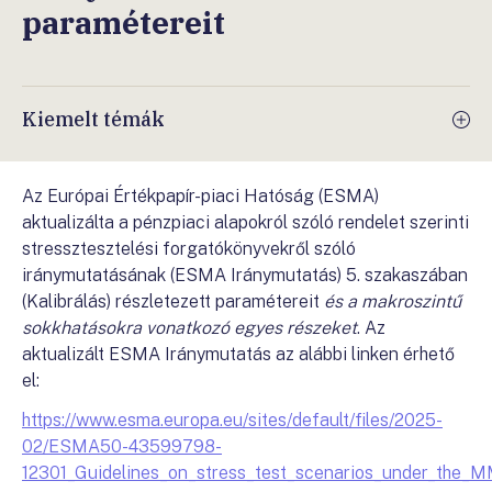
paramétereit
Kiemelt témák
Az Európai Értékpapír-piaci Hatóság (ESMA)
aktualizálta a pénzpiaci alapokról szóló rendelet szerinti
stressztesztelési forgatókönyvekről szóló
iránymutatásának (ESMA Iránymutatás) 5. szakaszában
(Kalibrálás) részletezett paramétereit
és a makroszintű
sokkhatásokra vonatkozó egyes részeket
. Az
aktualizált ESMA Iránymutatás az alábbi linken érhető
el:
https://www.esma.europa.eu/sites/default/files/2025-
02/ESMA50-43599798-
12301_Guidelines_on_stress_test_scenarios_under_the_