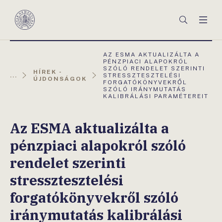
Főmenü
Keresés
Men
Magyar
Nemzeti
Bank
AKTUÁLIS
AZ ESMA AKTUALIZÁLTA A
OLDAL:
PÉNZPIACI ALAPOKRÓL
SZÓLÓ RENDELET SZERINTI
HÍREK -
...
STRESSZTESZTELÉSI
ÚJDONSÁGOK
FORGATÓKÖNYVEKRŐL
SZÓLÓ IRÁNYMUTATÁS
KALIBRÁLÁSI PARAMÉTEREIT
Az ESMA aktualizálta a
pénzpiaci alapokról szóló
rendelet szerinti
stressztesztelési
forgatókönyvekről szóló
iránymutatás kalibrálási