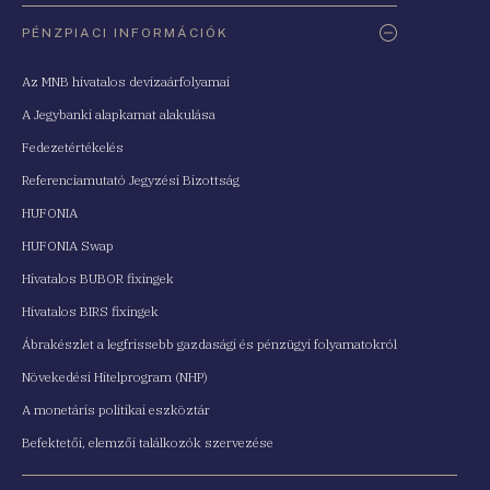
PÉNZPIACI INFORMÁCIÓK
Az MNB hivatalos devizaárfolyamai
A Jegybanki alapkamat alakulása
Fedezetértékelés
Referenciamutató Jegyzési Bizottság
HUFONIA
HUFONIA Swap
Hivatalos BUBOR fixingek
Hivatalos BIRS fixingek
Ábrakészlet a legfrissebb gazdasági és pénzügyi folyamatokról
Növekedési Hitelprogram (NHP)
A monetáris politikai eszköztár
Befektetői, elemzői találkozók szervezése