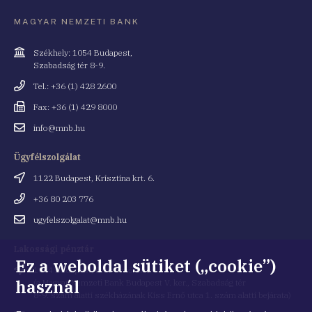
MAGYAR NEMZETI BANK
Cím
Székhely: 1054 Budapest,
Szabadság tér 8-9.
Telefonszám
Tel.: +36 (1) 428 2600
Fax
Fax: +36 (1) 429 8000
Email
info@mnb.hu
cím
Ügyfélszolgálat
Cím
1122 Budapest, Krisztina krt. 6.
Telefonszám
+36 80 203 776
Email
ugyfelszolgalat@mnb.hu
cím
Lakossági pénztár
Ez a weboldal sütiket („cookie”)
Cím
1054 Budapest, Kiss Ernő utca 1.
használ
(a Magyar Nemzeti Bank Budapest V. ker., Szabadság tér
8-9. szám alatti székházának Kiss Ernő utca 1. szám alatti bejárata)