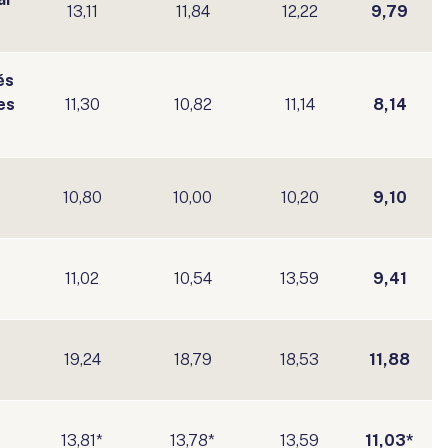
13,11
11,84
12,22
9,79
és
es
11,30
10,82
11,14
8,14
10,80
10,00
10,20
9,10
11,02
10,54
13,59
9,41
19,24
18,79
18,53
11,88
s
13,81*
13,78*
13,59
11,03*