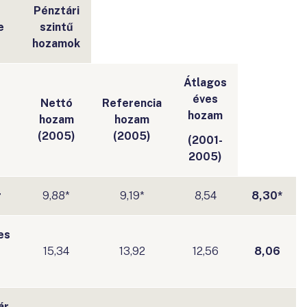
Pénztári
e
szintű
hozamok
Átlagos
éves
Nettó
Referencia
hozam
hozam
hozam
(2005)
(2005)
(2001-
2005)
r
9,88*
9,19*
8,54
8,30*
es
15,34
13,92
12,56
8,06
ár