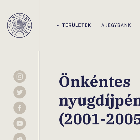
Főmenü
TERÜLETEK
A JEGYBANK
Magyar
Nemzeti
Bank
Önkéntes
Instagram
nyugdíjpé
Twitter
Facebook
(2001-2005
YouTube