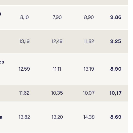
i
8,10
7,90
8,90
9,86
13,19
12,49
11,82
9,25
es
12,59
11,11
13,19
8,90
11,62
10,35
10,07
10,17
a
13,82
13,20
14,38
8,69