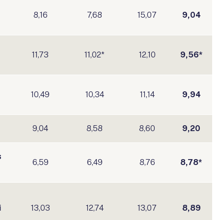
8,16
7,68
15,07
9,04
11,73
11,02*
12,10
9,56*
10,49
10,34
11,14
9,94
9,04
8,58
8,60
9,20
s
6,59
6,49
8,76
8,78*
i
13,03
12,74
13,07
8,89