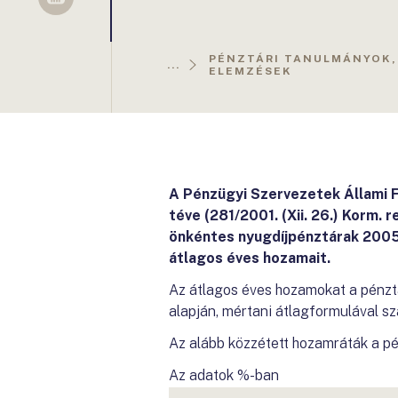
Sellsy
PÉNZTÁRI TANULMÁNYOK,
...
ELEMZÉSEK
A Pénzügyi Szervezetek Állami F
téve (281/2001. (Xii. 26.) Korm. 
önkéntes nyugdíjpénztárak 2005.
átlagos éves hozamait.
Az átlagos éves hozamokat a pénzt
alapján, mértani átlagformulával szá
Az alább közzétett hozamráták a pé
Az adatok %-ban