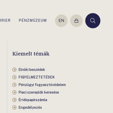
EN
RRIER
PÉNZMÚZEUM
Belépés
Keresés
Kiemelt témák
Elnöki beszédek
FIGYELMEZTETÉSEK
Pénzügyi fogyasztóvédelem
Piaci szereplők keresése
Értékpapírszámla
Engedélyezés