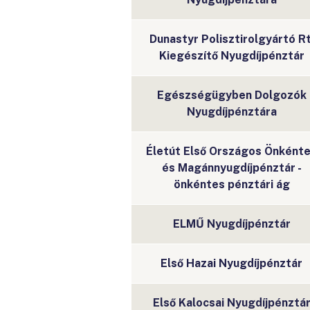
Dunastyr Polisztirolgyártó Rt
Kiegészítő Nyugdíjpénztár
Egészségügyben Dolgozók
Nyugdíjpénztára
Életút Első Országos Önként
és Magánnyugdíjpénztár -
önkéntes pénztári ág
ELMŰ Nyugdíjpénztár
Első Hazai Nyugdíjpénztár
Első Kalocsai Nyugdíjpénztá