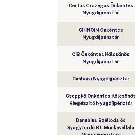
Certus Országos Önkéntes
Nyugdíjpénztár
CHiNOiN Önkéntes
Nyugdíjpénztár
CiB Önkéntes Kölcsönös
Nyugdíjpénztár
Cimbora Nyugdíjpénztár
Cseppkő Önkéntes Kölcsönö
Kiegészítő Nyugdíjpénztár
Danubius Szálloda és
Gyógyfürdő Rt. Munkavállaló
Nyugdíjpénztára