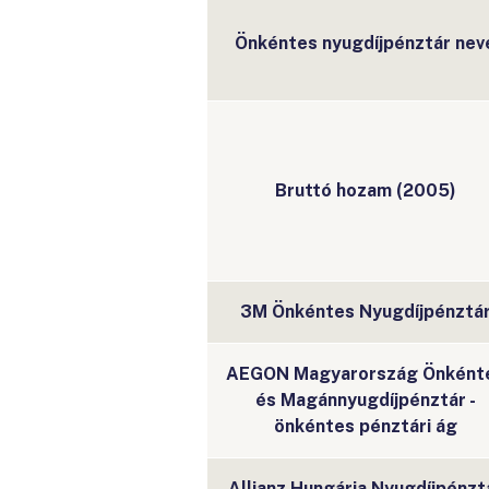
Önkéntes nyugdíjpénztár nev
Bruttó hozam (2005)
3M Önkéntes Nyugdíjpénztá
AEGON Magyarország Önként
és Magánnyugdíjpénztár -
önkéntes pénztári ág
Allianz Hungária Nyugdíjpénzt