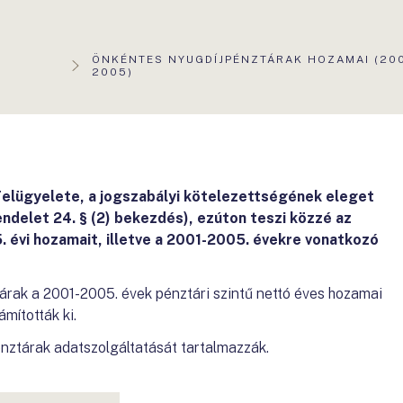
AKTUÁLIS
ÖNKÉNTES NYUGDÍJPÉNZTÁRAK HOZAMAI (200
OLDAL:
2005)
elügyelete, a jogszabályi kötelezettségének eleget
rendelet 24. § (2) bekezdés), ezúton teszi közzé az
 évi hozamait, illetve a 2001-2005. évekre vonatkozó
árak a 2001-2005. évek pénztári szintű nettó éves hozamai
mították ki.
nztárak adatszolgáltatását tartalmazzák.