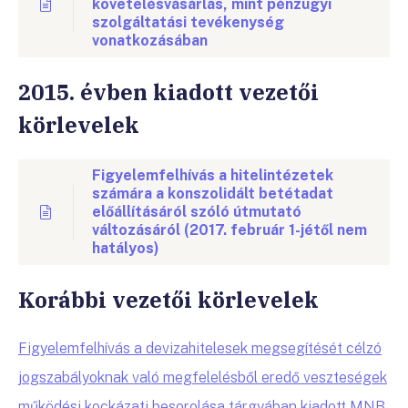
követelésvásárlás, mint pénzügyi
szolgáltatási tevékenység
vonatkozásában
2015. évben kiadott vezetői
körlevelek
Figyelemfelhívás a hitelintézetek
számára a konszolidált betétadat
előállításáról szóló útmutató
változásáról (2017. február 1-jétől nem
hatályos)
Korábbi vezetői körlevelek
Figyelemfelhívás a devizahitelesek megsegítését célzó
jogszabályoknak való megfelelésből eredő veszteségek
működési kockázati besorolása tárgyában kiadott MNB