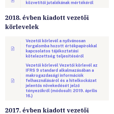
közvetítői jutalékának mértékéről
2018. évben kiadott vezetői
körlevelek
Vezetői körlevél a nyilvánosan
forgalomba hozott értékpapírokkal
kapcsolatos tájékoztatási
kötelezettség teljesítéséről
Vezetői körlevél Vezetői körlevél az
IFRS 9 standard alkalmazásában a
makrogazdasági információk
felhasználásáról és a hitelkockázat
jelentős növekedését jelző
tényezőkről (módosult: 2019. április
16.)
2017. évben kiadott vezetői