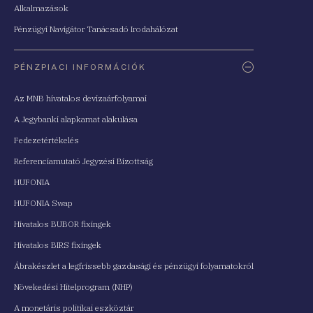
Alkalmazások
Pénzügyi Navigátor Tanácsadó Irodahálózat
PÉNZPIACI INFORMÁCIÓK
Az MNB hivatalos devizaárfolyamai
A Jegybanki alapkamat alakulása
Fedezetértékelés
Referenciamutató Jegyzési Bizottság
HUFONIA
HUFONIA Swap
Hivatalos BUBOR fixingek
Hivatalos BIRS fixingek
Ábrakészlet a legfrissebb gazdasági és pénzügyi folyamatokról
Növekedési Hitelprogram (NHP)
A monetáris politikai eszköztár