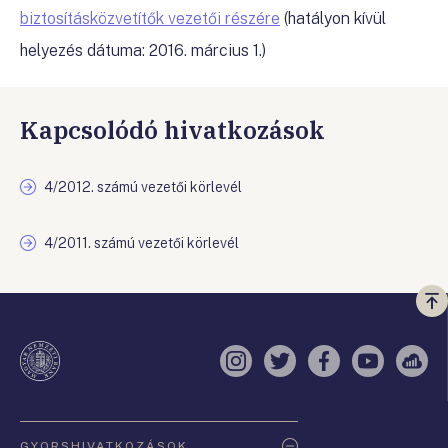
biztosításközvetítők vezetői részére
(hatályon kívül
helyezés dátuma: 2016. március 1.)
Kapcsolódó hivatkozások
4/2012. számú vezetői körlevél
4/2011. számú vezetői körlevél
Vi
a
te
Instagram
Twitter
Facebook
YouTube
Sell
Oldaltérkép
GYORSHIVATKOZÁSOK