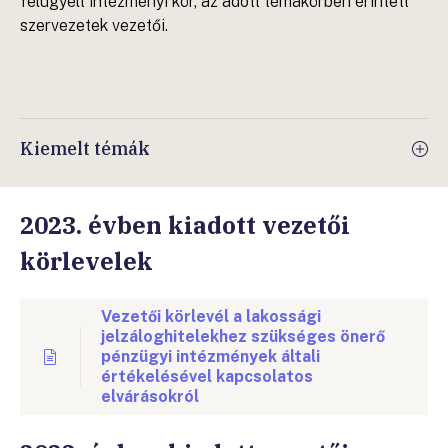
felügyelt intézményi kör, az adott témakörben érintett
szervezetek vezetői.
Kiemelt témák
2023. évben kiadott vezetői
körlevelek
Vezetői körlevél a lakossági
jelzáloghitelekhez szükséges önerő
pénzügyi intézmények általi
értékelésével kapcsolatos
elvárásokról