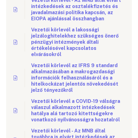
Vezetői körlevél - Az MNB által elvárt
intézkedések az osztalékfizetés és
javadalmazási politika kapcsán, az
EIOPA ajánlással összhangban
Vezetői körlevél a lakossági
jelzáloghitelekhez szükséges önerő
pénzügyi intézmények általi
értékelésével kapcsolatos
elvárásokról
Vezetői körlevél az IFRS 9 standard
alkalmazásában a makrogazdasági
információk felhasználásáról és a
hitelkockázat jelentős növekedését
jelző tényezőkről
Vezetői körlevél a COVID-19 válságra
válaszul alkalmazott intézkedések
hatálya alá tartozó kitettségekre
vonatkozó nyilvánosságra hozatalról
Vezetői körlevél - Az MNB által
továbbra is elvárt intézkedések az