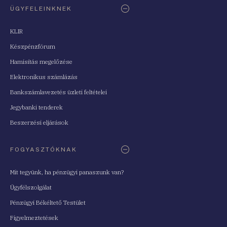
ÜGYFELEINKNEK
KLIR
Készpénzfórum
Hamisítás megelőzése
Elektronikus számlázás
Bankszámlavezetés üzleti feltételei
Jegybanki tenderek
Beszerzési eljárások
FOGYASZTÓKNAK
Mit tegyünk, ha pénzügyi panaszunk van?
Ügyfélszolgálat
Pénzügyi Békéltető Testület
Figyelmeztetések