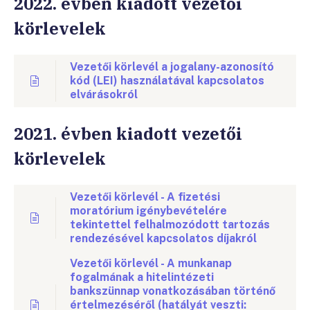
2022. évben kiadott vezetői
körlevelek
Vezetői körlevél a jogalany-azonosító
kód (LEI) használatával kapcsolatos
elvárásokról
2021. évben kiadott vezetői
körlevelek
Vezetői körlevél - A fizetési
moratórium igénybevételére
tekintettel felhalmozódott tartozás
rendezésével kapcsolatos díjakról
Vezetői körlevél - A munkanap
fogalmának a hitelintézeti
bankszünnap vonatkozásában történő
értelmezéséről (hatályát veszti: