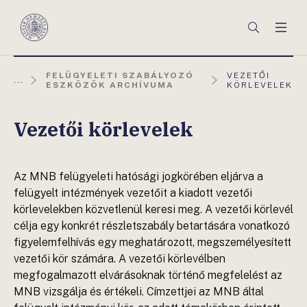
Főmenü
Keresés
Men
Magyar
Nemzeti
Bank
AKTUÁLIS
FELÜGYELETI SZABÁLYOZÓ
VEZETŐI
...
OLDAL:
ESZKÖZÖK ARCHÍVUMA
KÖRLEVELEK
Vezetői körlevelek
Az MNB felügyeleti hatósági jogkörében eljárva a
felügyelt intézmények vezetőit a kiadott vezetői
körlevelekben közvetlenül keresi meg. A vezetői körlevél
célja egy konkrét részletszabály betartására vonatkozó
figyelemfelhívás egy meghatározott, megszemélyesített
vezetői kör számára. A vezetői körlevélben
megfogalmazott elvárásoknak történő megfelelést az
MNB vizsgálja és értékeli. Címzettjei az MNB által