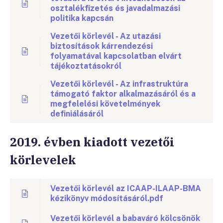
osztalékfizetés és javadalmazási
politika kapcsán
Vezetői körlevél - Az utazási
biztosítások kárrendezési
folyamatával kapcsolatban elvárt
tájékoztatásokról
Vezetői körlevél - Az infrastruktúra
támogató faktor alkalmazásáról és a
megfelelési követelmények
definiálásáról
2019. évben kiadott vezetői
körlevelek
Vezetői körlevél az ICAAP-ILAAP-BMA
kézikönyv módosításáról.pdf
Vezetői körlevél a babaváró kölcsönök