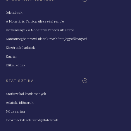
Jelentések
A Monetáris Tanács ülésezési rendje
Közlemények a Monetáris Tanács üléseiről
Kamatmeghatározó ülések rövidített jegyzőkönyvei
Közérdekű adatok
Karrier
Etikai kódex
STATISZTIKA
Statisztikai közlemények
Adatok, idősorok
Módszertan
Információk adatszolgáltatóknak