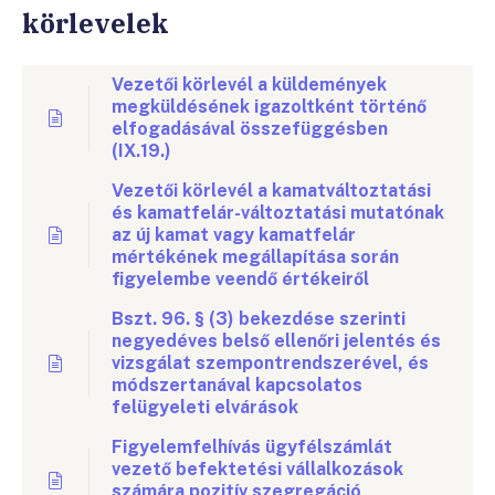
körlevelek
Vezetői körlevél a küldemények
megküldésének igazoltként történő
elfogadásával összefüggésben
(IX.19.)
Vezetői körlevél a kamatváltoztatási
és kamatfelár-változtatási mutatónak
az új kamat vagy kamatfelár
mértékének megállapítása során
figyelembe veendő értékeiről
Bszt. 96. § (3) bekezdése szerinti
negyedéves belső ellenőri jelentés és
vizsgálat szempontrendszerével, és
módszertanával kapcsolatos
felügyeleti elvárások
Figyelemfelhívás ügyfélszámlát
vezető befektetési vállalkozások
számára pozitív szegregáció