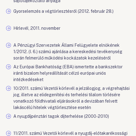
sajtótájékoztató anyaga
Gyorselemzés a végtörlesztésről (2012. február 28.)
Hírlevél, 2011. november
A Pénzügyi Szervezetek Állami Felügyelete elnökének
1/2012. (I. 6.) számú ajánlása a kereskedési tevékenység
során felmerülő működési kockázatok kezeléséről
Az Európai Bankhatóság (EBA) ismertette a bankszektor
iránti bizalom helyreállítását célzó európai uniós
intézkedéseket
10/2011. számú Vezetői körlevél a jelzálogjog, a végrehajtási
jog, illetve az elidegenítési és terhelési tilalom törlésére
vonatkozó földhivatali eljárásokról a devizában felvett
lakáscélú hitelek végtörlesztése esetén
A nyugdíjpénztári tagok díjterhelése (2000-2010)
11/2011. számú Vezetői körlevél a nyugdíj-előtakarékossági