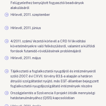
Felügyelethez benyújtott fogyasztói beadványok
alakulásáról
Hírlevél, 2011. szeptember
Hírlevél, 2011. június
4/2011. számú Vezetői körlevél a CRD IV likviditási
követelményekre való felkészülésről, valamint a külföldi
források futamidő-rövidülésének problémájáról
Hírlevél, 2011. május
Tájékoztató a foglalkoztatói nyugdíjról és intézményeiről
szóló 2007. évi CXVII. törvény 83.§-a alapján a határon
átnyúló szolgáltatást nyújtó, más EGT-államban bejegyzett
foglalkoztatói nyugdíjszolgáltató intézmények részére
Országjelentés a Szolvencia II projekt ötödik mennyiségi
hatástanulmányához (QIS5) kapcsolódóan