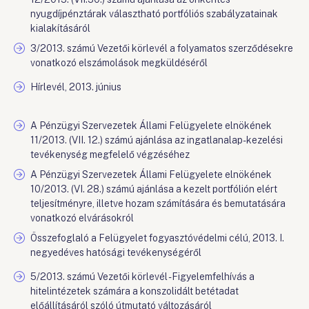
nyugdíjpénztárak választható portfóliós szabályzatainak
kialakításáról
3/2013. számú Vezetői körlevél a folyamatos szerződésekre
vonatkozó elszámolások megküldéséről
Hírlevél, 2013. június
A Pénzügyi Szervezetek Állami Felügyelete elnökének
11/2013. (VII. 12.) számú ajánlása az ingatlanalap-kezelési
tevékenység megfelelő végzéséhez
A Pénzügyi Szervezetek Állami Felügyelete elnökének
10/2013. (VI. 28.) számú ajánlása a kezelt portfólión elért
teljesítményre, illetve hozam számítására és bemutatására
vonatkozó elvárásokról
Összefoglaló a Felügyelet fogyasztóvédelmi célú, 2013. I.
negyedéves hatósági tevékenységéről
5/2013. számú Vezetői körlevél - Figyelemfelhívás a
hitelintézetek számára a konszolidált betétadat
előállításáról szóló útmutató változásáról