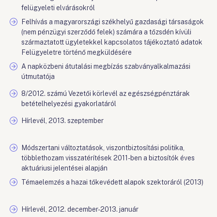
felügyeleti elvárásokról
Felhívás a magyarországi székhelyű gazdasági társaságok
(nem pénzügyi szerződő felek) számára a tőzsdén kívüli
származtatott ügyletekkel kapcsolatos tájékoztató adatok
Felügyeletre történő megküldésére
A napközbeni átutalási megbízás szabványalkalmazási
útmutatója
8/2012. számú Vezetői körlevél az egészségpénztárak
betételhelyezési gyakorlatáról
Hírlevél, 2013. szeptember
Módszertani változtatások, viszontbiztosítási politika,
többlethozam visszatérítések 2011-ben a biztosítók éves
aktuáriusi jelentései alapján
Témaelemzés a hazai tőkevédett alapok szektoráról (2013)
Hírlevél, 2012. december-2013. január