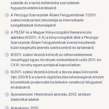
számlák és a tartós befektetési szerződések
fogyasztóvédelmi kérdéseiről
A Pénzügyi Szervezetek Állami Felügyeletének 7/2011.
számú módszertani útmutatója az internetbanki
szolgáltatások biztonságáról
A PSZÁF és a Magyar Könyvvizsgálói Kamara közös
ajánlása (4/2011. - X.4.) a könyvvizsgálók által a Pénzügyi
Szervezetek Állami Felügyeletének évente készítendő
külön kiegészítő jelentés szerkezetéről és tartalmáról
8/2011. számú Vezetői körlevél az otthonvédelemmel
összefüggő egyes törvények módosításáról szóló 2011. évi
CXXI. törvény egyes pontjaival kapcsolatban
9/2011. számú Vezetői körlevél a deviza alapú kölcsönök
Hpt. 200/B §-a szerinti végtörlesztési lehetőségével érintett
követelések prudenciális kezelésére vonatkozó felügyeleti
elvárásokról
Gyorselemzés: Hitelintézeti aktivitás - 2012. októberi
statisztikai adatok
Aranykönyv, 2010