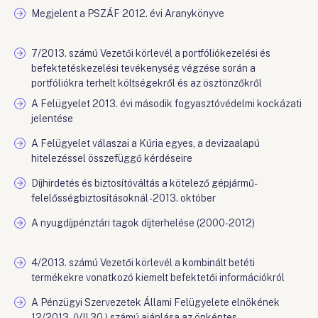
Megjelent a PSZÁF 2012. évi Aranykönyve
7/2013. számú Vezetői körlevél a portfóliókezelési és
befektetéskezelési tevékenység végzése során a
portfóliókra terhelt költségekről és az ösztönzőkről
A Felügyelet 2013. évi második fogyasztóvédelmi kockázati
jelentése
A Felügyelet válaszai a Kúria egyes, a devizaalapú
hitelezéssel összefüggő kérdéseire
Díjhirdetés és biztosítóváltás a kötelező gépjármű-
felelősségbiztosításoknál - 2013. október
A nyugdíjpénztári tagok díjterhelése (2000-2012)
4/2013. számú Vezetői körlevél a kombinált betéti
termékekre vonatkozó kiemelt befektetői információkról
A Pénzügyi Szervezetek Állami Felügyelete elnökének
12/2013. (VII.30.) számú ajánlása az önkéntes