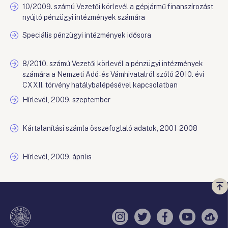
10/2009. számú Vezetői körlevél a gépjármű finanszírozást
nyújtó pénzügyi intézmények számára
Speciális pénzügyi intézmények idősora
8/2010. számú Vezetői körlevél a pénzügyi intézmények
számára a Nemzeti Adó- és Vámhivatalról szóló 2010. évi
CXXII. törvény hatálybalépésével kapcsolatban
Hírlevél, 2009. szeptember
Kártalanítási számla összefoglaló adatok, 2001-2008
Hírlevél, 2009. április
Vi
a
te
Instagram
Twitter
Facebook
YouTube
Sell