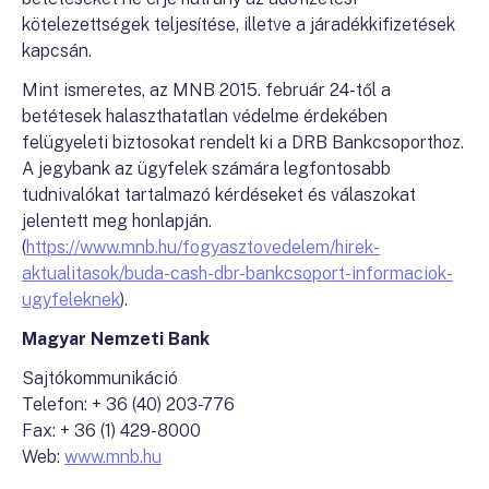
kötelezettségek teljesítése, illetve a járadékkifizetések
kapcsán.
Mint ismeretes, az MNB 2015. február 24-től a
betétesek halaszthatatlan védelme érdekében
felügyeleti biztosokat rendelt ki a DRB Bankcsoporthoz.
A jegybank az ügyfelek számára legfontosabb
tudnivalókat tartalmazó kérdéseket és válaszokat
jelentett meg honlapján.
(
https://www.mnb.hu/fogyasztovedelem/hirek-
aktualitasok/buda-cash-dbr-bankcsoport-informaciok-
ugyfeleknek
).
Magyar Nemzeti Bank
Sajtókommunikáció
Telefon: + 36 (40) 203-776
Fax: + 36 (1) 429-8000
Web:
www.mnb.hu