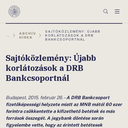
Főmenü
Keresés
Men
Magyar
Nemzeti
Bank
AKTUÁLIS
SAJTÓKÖZLEMÉNY: ÚJABB
ARCHÍV
OLDAL:
...
KORLÁTOZÁSOK A DRB
HÍREK
BANKCSOPORTNÁL
Sajtóközlemény: Újabb
korlátozások a DRB
Bankcsoportnál
Budapest, 2015. február 26. –
A DRB Bankcsoport
fizetőképességi helyzete miatt az
MNB mától 60 ezer
forintra csökkentette a kifizethető betétek és más
források összegét. A jegybank döntése során
figyelembe vette, hogy az érintett betétesek