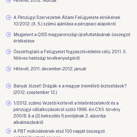
Hírlevél, 2012. február
A Pénzügyi Szervezetek Állami Felügyelete elnökének
10/2012. (X. 5.) számú ajánlása a pénzpiaci alapokról
Megjelent a QIS5 magyarországi újrafuttatásának összegző
értékelése
Összefoglaló a Felügyelet fogyasztóvédelmi célú, 2011. II.
féléves hatósági tevékenységéről
Hírlevél, 2011. december-2012. január
Banyár József: Drágák-e a magyar (nemélet)-biztosítások?
(2012. szeptember 12.)
1/2012. számú Vezetői körlevél a hitelintézetekről és a
pénzügyi vállalkozásokról szóló 1996. évi CXII. törvény
200/B. §-a (2) bekezdés f) pontjának 2. alpontja
alkalmazásáról
A PBT működésének első 100 napját összegző