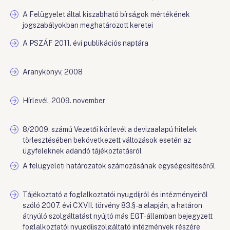
A Felügyelet által kiszabható bírságok mértékének
jogszabályokban meghatározott keretei
A PSZÁF 2011. évi publikációs naptára
Aranykönyv, 2008
Hírlevél, 2009. november
8/2009. számú Vezetői körlevél a devizaalapú hitelek
törlesztésében bekövetkezett változások esetén az
ügyfeleknek adandó tájékoztatásról
A felügyeleti határozatok számozásának egységesítéséről
Tájékoztató a foglalkoztatói nyugdíjról és intézményeiről
szóló 2007. évi CXVII. törvény 83.§-a alapján, a határon
átnyúló szolgáltatást nyújtó más EGT-államban bejegyzett
foglalkoztatói nyugdíjszolgáltató intézmények részére