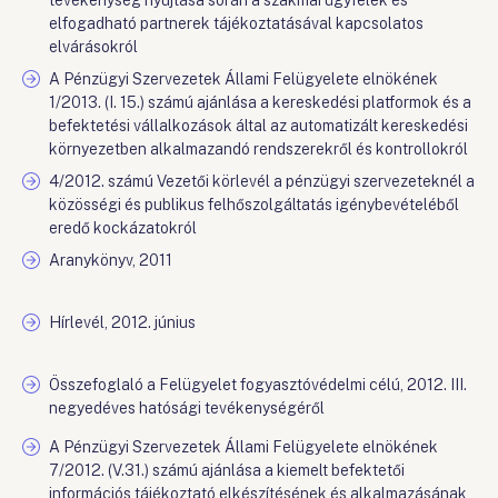
tevékenység nyújtása során a szakmai ügyfelek és
elfogadható partnerek tájékoztatásával kapcsolatos
elvárásokról
A Pénzügyi Szervezetek Állami Felügyelete elnökének
1/2013. (I. 15.) számú ajánlása a kereskedési platformok és a
befektetési vállalkozások által az automatizált kereskedési
környezetben alkalmazandó rendszerekről és kontrollokról
4/2012. számú Vezetői körlevél a pénzügyi szervezeteknél a
közösségi és publikus felhőszolgáltatás igénybevételéből
eredő kockázatokról
Aranykönyv, 2011
Hírlevél, 2012. június
Összefoglaló a Felügyelet fogyasztóvédelmi célú, 2012. III.
negyedéves hatósági tevékenységéről
A Pénzügyi Szervezetek Állami Felügyelete elnökének
7/2012. (V.31.) számú ajánlása a kiemelt befektetői
információs tájékoztató elkészítésének és alkalmazásának