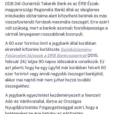
DDB Dél-Dunántúli Takarék Bank és az ÉRB Észak-
magyarországi Regionális Bank) által az ideiglenes
intézkedés időtartalma alatt kifizethető betétek és más
visszafizetendő források maximális összegét. Erre azért
volt szükség, mert a bankok azonnali fizetőképessége a
vártnál lényegesen rosszabbnak bizonyult.
A 60 ezer forintos limit a jegybank által korábban
elrendelt kifizetési korlátozás
Sajtóközlemény:
Felügyeleti biztosok a DRB Bankcsoportnál
(2015.
február 24.) teljes 90 napos időszakára vonatkozik. Ez
azt jelenti, hogy ha egy ügyfél már korábban felvett 60
ezer forintot vagy annál nagyobb összeget bankjától,
akkor mai naptól már nem juthat hozzá további
összegekhez.
A jegybank egyeztetést kezdeményezett a Nemzeti
Adó- és Vámhivatallal, illetve az Országos
Nyugdíjbiztosítási Főigazgatósággal azért, hogy a
betéteseket ne érje hátrány az adófizetési