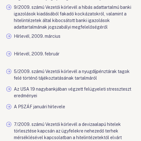
9/2009. számú Vezetői körlevél a hibás adattartalmú banki
igazolások kiadásából fakadó kockázatokról, valamint a
hitelintézetek által kibocsátott banki igazolások
adattartalmának jogszabályi megfelelőségéről
Hírlevél, 2009. március
Hírlevél, 2009. február
5/2009. számú Vezetői körlevél a nyugdíjpénztárak tagok
felé történő tájékoztatásának tartalmáról
Az USA 19 nagybankjában végzett felügyeleti stresszteszt
eredményei
A PSZÁF januári hírlevele
7/2009. számú Vezetői körlevél a devizaalapú hitelek
törlesztése kapcsán az ügyfelekre nehezedő terhek
mérséklésével kapcsolatban a hitelintézetektől elvárt