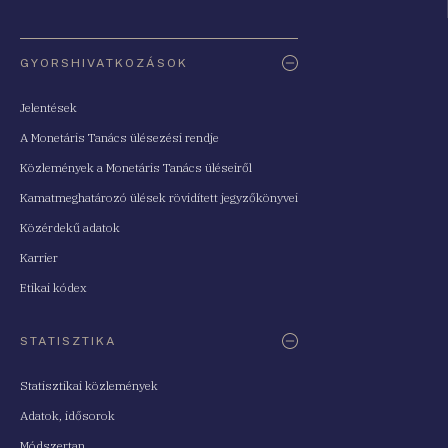
Oldaltérkép
GYORSHIVATKOZÁSOK
Jelentések
A Monetáris Tanács ülésezési rendje
Közlemények a Monetáris Tanács üléseiről
Kamatmeghatározó ülések rövidített jegyzőkönyvei
Közérdekű adatok
Karrier
Etikai kódex
STATISZTIKA
Statisztikai közlemények
Adatok, idősorok
Módszertan