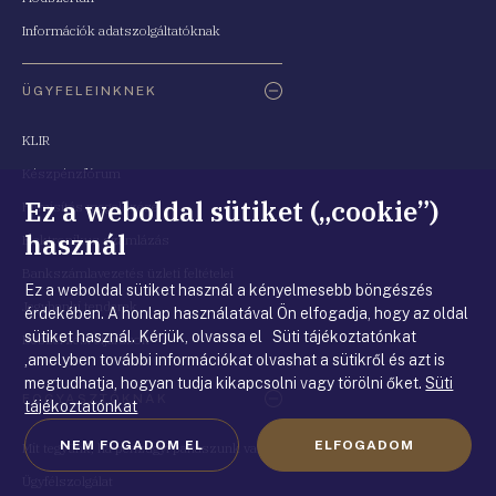
Információk adatszolgáltatóknak
ÜGYFELEINKNEK
KLIR
Készpénzfórum
Ez a weboldal sütiket („cookie”)
Hamisítás megelőzése
használ
Elektronikus számlázás
Bankszámlavezetés üzleti feltételei
Ez a weboldal sütiket használ a kényelmesebb böngészés
Jegybanki tenderek
érdekében. A honlap használatával Ön elfogadja, hogy az oldal
sütiket használ. Kérjük, olvassa el Süti tájékoztatónkat
Beszerzési eljárások
,amelyben további információkat olvashat a sütikről és azt is
megtudhatja, hogyan tudja kikapcsolni vagy törölni őket.
Süti
FOGYASZTÓKNAK
tájékoztatónkat
NEM FOGADOM EL
ELFOGADOM
Mit tegyünk, ha pénzügyi panaszunk van?
Ügyfélszolgálat